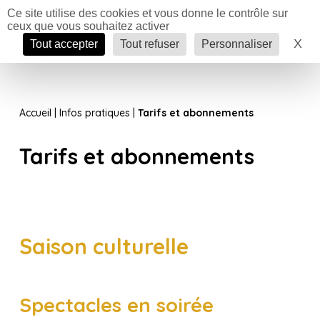
Panneau de gestion des cookies
Ce site utilise des cookies et vous donne le contrôle sur
ceux que vous souhaitez activer
Menu
X
Ma
Tout accepter
Tout refuser
Personnaliser
Saison
Accueil
|
Infos pratiques
|
Tarifs et abonnements
Cinéma
Festival
Tarifs et abonnements
Saison culturelle
Spectacles en soirée