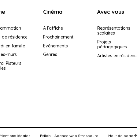
ne
Cinéma
Avec vous
rammation
À l’affiche
Représentations
scolaires
e de résidence
Prochainement
Projets
i en famille
Evénements
pédagogiques
les-murs
Genres
Artistes en résidenc
val Pisteurs
iles
Mentions légales
Esilab – Agence web Strasbourg
Haut de page