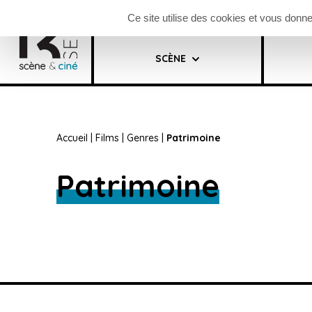
Panneau de gestion des cookies
Billetterie saison
S’abonner à la n
Ce site utilise des cookies et vous donn
SCÈNE
Saison
Cinéma
Festival
Accueil
|
Films
|
Genres
|
Patrimoine
Patrimoine