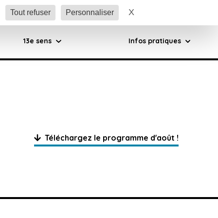
X
Masquer le bandeau 
Tout refuser
Personnaliser
13e sens
Infos pratiques
Téléchargez le programme d'août !