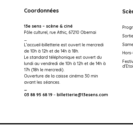
Coordonnées
Scè
13e sens – scène & ciné
Prog
Pôle culturel, rue Athic, 67210 Obernai
Sorti
_
Samed
L’accueil-billetterie est ouvert le mercredi
de 10h à 12h et de 14h à 18h.
Hors-
Le standard téléphonique est ouvert du
Festi
lundi au vendredi de 10h à 12h et de 14h à
d’Eto
17h (18h le mercredi).
Ouverture de la caisse cinéma 30 min
avant les séances.
_
03 88 95 68 19
–
billetterie@13esens.com