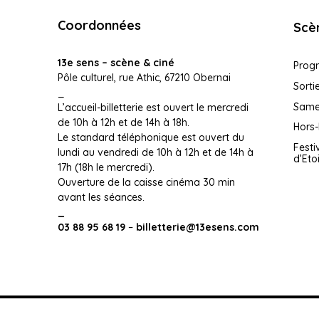
Coordonnées
Scè
13e sens – scène & ciné
Prog
Pôle culturel, rue Athic, 67210 Obernai
Sorti
_
Samed
L’accueil-billetterie est ouvert le mercredi
de 10h à 12h et de 14h à 18h.
Hors-
Le standard téléphonique est ouvert du
Festi
lundi au vendredi de 10h à 12h et de 14h à
d’Eto
17h (18h le mercredi).
Ouverture de la caisse cinéma 30 min
avant les séances.
_
03 88 95 68 19
–
billetterie@13esens.com