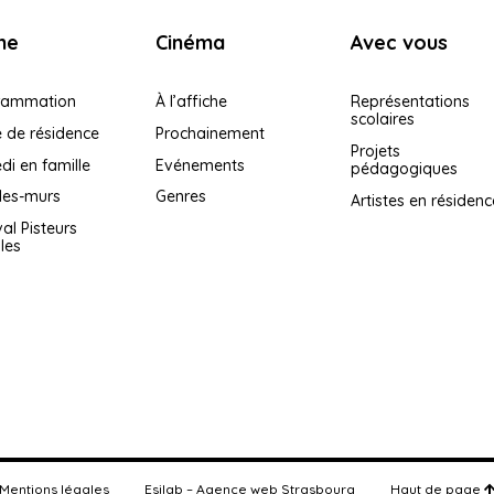
ne
Cinéma
Avec vous
rammation
À l’affiche
Représentations
scolaires
e de résidence
Prochainement
Projets
i en famille
Evénements
pédagogiques
les-murs
Genres
Artistes en résidenc
val Pisteurs
iles
Mentions légales
Esilab – Agence web Strasbourg
Haut de page