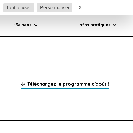
X
Masquer le bandeau 
Tout refuser
Personnaliser
13e sens
Infos pratiques
Téléchargez le programme d'août !