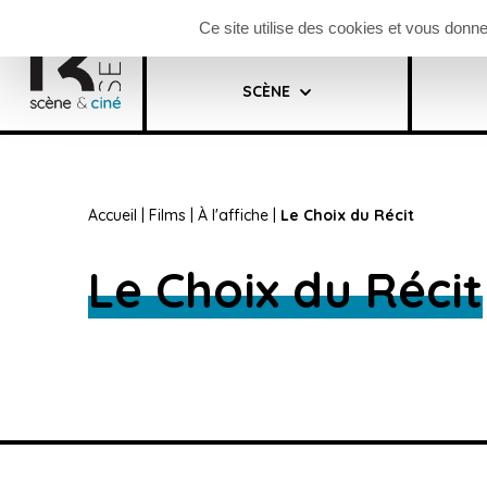
Panneau de gestion des cookies
Billetterie saison
S’abonner à la n
Ce site utilise des cookies et vous donn
SCÈNE
Saison
Cinéma
Festival
Accueil
|
Films
|
À l'affiche
|
Le Choix du Récit
Le Choix du Récit