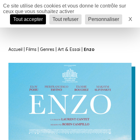
Panneau de gestion des cookies
Ce site utilise des cookies et vous donne le contrôle sur
ceux que vous souhaitez activer
Menu
X
Ma
Tout accepter
Tout refuser
Personnaliser
Saison
Accueil
|
Films
|
Genres
|
Art & Essai
|
Enzo
Cinéma
Festival